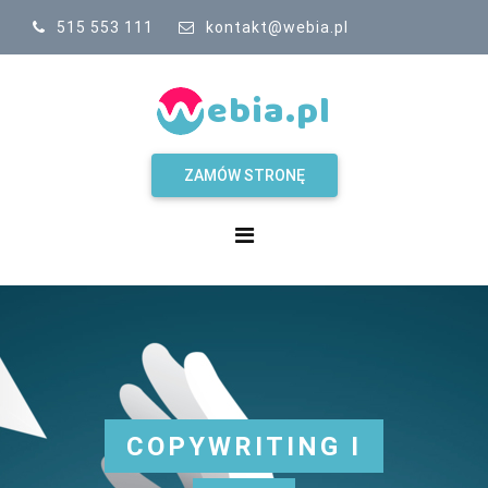
515 553 111
kontakt@webia.pl
ebia.pl
ZAMÓW STRONĘ
COPYWRITING I